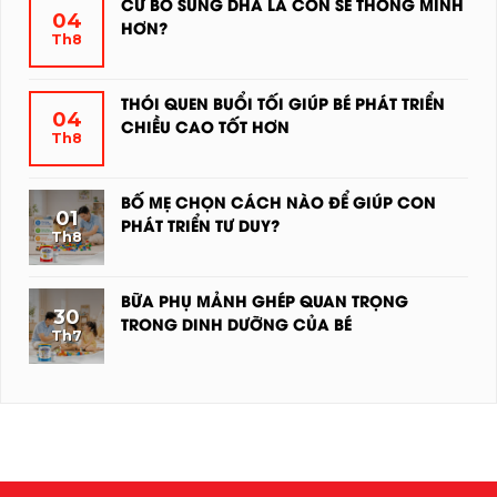
BÌNH
CỨ BỔ SUNG DHA LÀ CON SẼ THÔNG MINH
04
LUẬN
HƠN?
Th8
Ở
KHÔNG
CON
CÓ
CAO
BÌNH
THÓI QUEN BUỔI TỐI GIÚP BÉ PHÁT TRIỂN
04
DƯỚI
LUẬN
CHIỀU CAO TỐT HƠN
Th8
4CM/NĂM?
Ở
KHÔNG
ĐỪNG
CỨ
CÓ
NGHĨ
BỔ
BÌNH
BỐ MẸ CHỌN CÁCH NÀO ĐỂ GIÚP CON
ĐÓ
01
SUNG
LUẬN
PHÁT TRIỂN TƯ DUY?
LÀ
Th8
DHA
Ở
KHÔNG
BÌNH
LÀ
THÓI
CÓ
THƯỜNG
CON
QUEN
BÌNH
BỮA PHỤ MẢNH GHÉP QUAN TRỌNG
SẼ
30
BUỔI
LUẬN
TRONG DINH DƯỠNG CỦA BÉ
THÔNG
Th7
TỐI
Ở
KHÔNG
MINH
GIÚP
BỐ
CÓ
HƠN?
BÉ
MẸ
BÌNH
PHÁT
CHỌN
LUẬN
TRIỂN
CÁCH
Ở
CHIỀU
NÀO
BỮA
CAO
ĐỂ
PHỤ