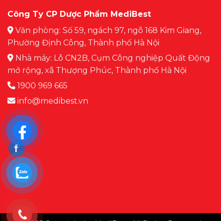
TỐT
GIÚP
MẢNH
HƠN
Công Ty CP Dược Phẩm MediBest
CON
GHÉP
PHÁT
QUAN
Văn phòng: Số 59, ngách 97, ngõ 168 Kim Giang,
TRIỂN
TRỌNG
Phường Định Công, Thành phố Hà Nội
TƯ
TRONG
DUY?
Nhà máy: Lô CN2B, Cụm Công nghiệp Quất Động
DINH
DƯỠNG
mở rộng, xã Thượng Phúc, Thành phố Hà Nội
CỦA
1900 969 665
BÉ
info@medibest.vn