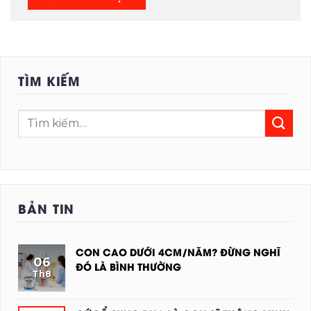
TÌM KIẾM
BẢN TIN
CON CAO DƯỚI 4CM/NĂM? ĐỪNG NGHĨ
06
ĐÓ LÀ BÌNH THƯỜNG
Th8
KHÔNG
CÓ