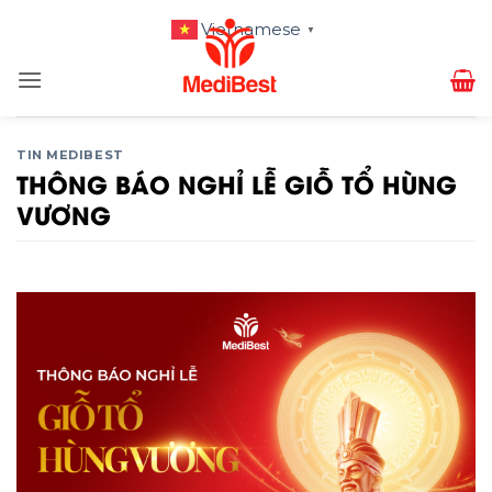
Bỏ
Vietnamese
▼
qua
nội
dung
TIN MEDIBEST
THÔNG BÁO NGHỈ LỄ GIỖ TỔ HÙNG
VƯƠNG