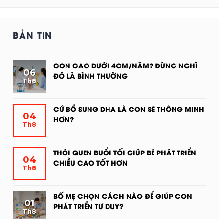
BẢN TIN
CON CAO DƯỚI 4CM/NĂM? ĐỪNG NGHĨ
06
ĐÓ LÀ BÌNH THƯỜNG
Th8
KHÔNG
CÓ
BÌNH
CỨ BỔ SUNG DHA LÀ CON SẼ THÔNG MINH
04
LUẬN
HƠN?
Th8
Ở
KHÔNG
CON
CÓ
CAO
BÌNH
THÓI QUEN BUỔI TỐI GIÚP BÉ PHÁT TRIỂN
04
DƯỚI
LUẬN
CHIỀU CAO TỐT HƠN
Th8
4CM/NĂM?
Ở
KHÔNG
ĐỪNG
CỨ
CÓ
NGHĨ
BỔ
BÌNH
BỐ MẸ CHỌN CÁCH NÀO ĐỂ GIÚP CON
ĐÓ
01
SUNG
LUẬN
PHÁT TRIỂN TƯ DUY?
LÀ
Th8
DHA
Ở
KHÔNG