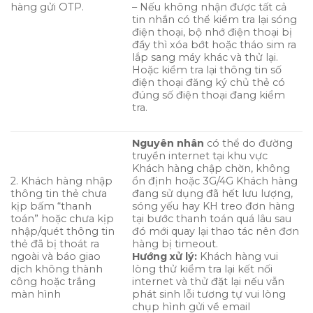
hàng gửi OTP.
– Nếu không nhận được tất cả
tin nhắn có thể kiểm tra lại sóng
điện thoại, bộ nhớ điện thoại bị
đầy thì xóa bớt hoặc tháo sim ra
lắp sang máy khác và thử lại.
Hoặc kiểm tra lại thông tin số
điện thoại đăng ký chủ thẻ có
đúng số điện thoại đang kiểm
tra.
Nguyên nhân
có thể do đường
truyền internet tại khu vực
Khách hàng chập chờn, không
2. Khách hàng nhập
ổn định hoặc 3G/4G Khách hàng
thông tin thẻ chưa
đang sử dụng đã hết lưu lượng,
kịp bấm “thanh
sóng yếu hay KH treo đơn hàng
toán” hoặc chưa kịp
tại bước thanh toán quá lâu sau
nhập/quét thông tin
đó mới quay lại thao tác nên đơn
thẻ đã bị thoát ra
hàng bị timeout.
ngoài và báo giao
Hướng xử lý:
Khách hàng vui
dịch không thành
lòng thử kiểm tra lại kết nối
công hoặc trắng
internet và thử đặt lại nếu vẫn
màn hình
phát sinh lỗi tương tự vui lòng
chụp hình gửi về email