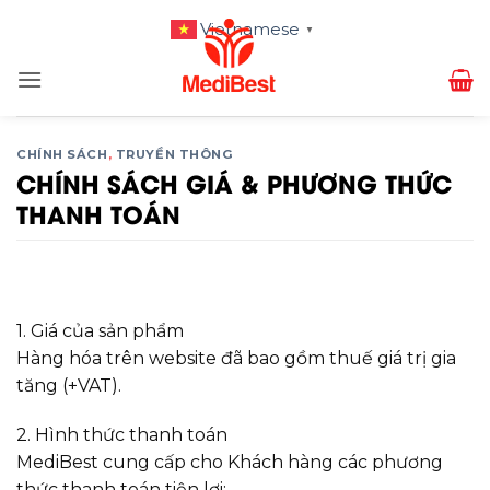
Bỏ
Vietnamese
▼
qua
nội
dung
CHÍNH SÁCH
,
TRUYỀN THÔNG
CHÍNH SÁCH GIÁ & PHƯƠNG THỨC
THANH TOÁN
1. Giá của sản phẩm
Hàng hóa trên website đã bao gồm thuế giá trị gia
tăng (+VAT).
2. Hình thức thanh toán
MediBest cung cấp cho Khách hàng các phương
thức thanh toán tiện lợi: