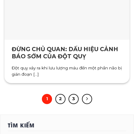
ĐỪNG CHỦ QUAN: DẤU HIỆU CẢNH
BÁO SỚM CỦA ĐỘT QUỴ
Đột quỵ xảy ra khi lưu lượng máu đến một phần não bị
gián đoạn [...]
1
2
3
TÌM KIẾM