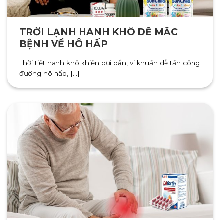
TRỜI LẠNH HANH KHÔ DỄ MẮC
BỆNH VỀ HÔ HẤP
Thời tiết hanh khô khiến bụi bẩn, vi khuẩn dễ tấn công
đường hô hấp, [...]