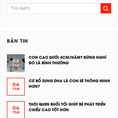
BẢN TIN
CON CAO DƯỚI 4CM/NĂM? ĐỪNG NGHĨ
06
ĐÓ LÀ BÌNH THƯỜNG
Th8
KHÔNG
CÓ
BÌNH
CỨ BỔ SUNG DHA LÀ CON SẼ THÔNG MINH
04
LUẬN
HƠN?
Th8
Ở
KHÔNG
CON
CÓ
CAO
BÌNH
THÓI QUEN BUỔI TỐI GIÚP BÉ PHÁT TRIỂN
04
DƯỚI
LUẬN
CHIỀU CAO TỐT HƠN
Th8
4CM/NĂM?
Ở
KHÔNG