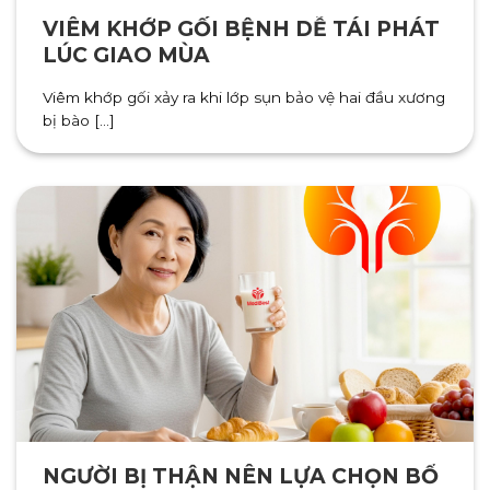
VIÊM KHỚP GỐI BỆNH DỄ TÁI PHÁT
LÚC GIAO MÙA
Viêm khớp gối xảy ra khi lớp sụn bảo vệ hai đầu xương
bị bào [...]
NGƯỜI BỊ THẬN NÊN LỰA CHỌN BỔ