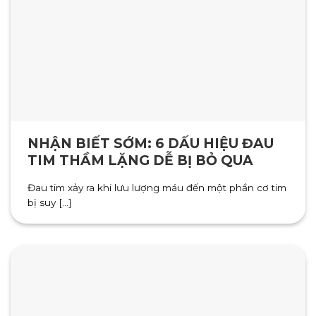
NHẬN BIẾT SỚM: 6 DẤU HIỆU ĐAU
TIM THẦM LẶNG DỄ BỊ BỎ QUA
Đau tim xảy ra khi lưu lượng máu đến một phần cơ tim
bị suy [...]