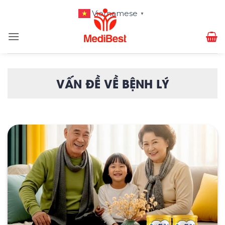
Bỏ
Vietnamese
▼
qua
nội
dung
VẤN ĐỀ VỀ BỆNH LÝ