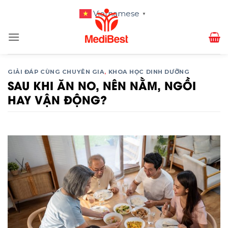
Bỏ
Vietnamese
▼
qua
nội
dung
GIẢI ĐÁP CÙNG CHUYÊN GIA
,
KHOA HỌC DINH DƯỠNG
SAU KHI ĂN NO, NÊN NẰM, NGỒI
HAY VẬN ĐỘNG?