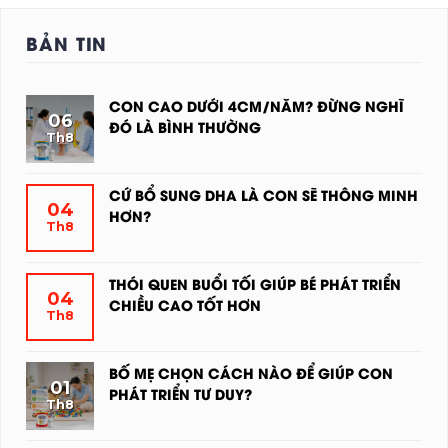
BẢN TIN
CON CAO DƯỚI 4CM/NĂM? ĐỪNG NGHĨ
06
ĐÓ LÀ BÌNH THƯỜNG
Th8
KHÔNG
CÓ
BÌNH
CỨ BỔ SUNG DHA LÀ CON SẼ THÔNG MINH
04
LUẬN
HƠN?
Th8
Ở
KHÔNG
CON
CÓ
CAO
BÌNH
THÓI QUEN BUỔI TỐI GIÚP BÉ PHÁT TRIỂN
04
DƯỚI
LUẬN
CHIỀU CAO TỐT HƠN
Th8
4CM/NĂM?
Ở
KHÔNG
ĐỪNG
CỨ
CÓ
NGHĨ
BỔ
BÌNH
BỐ MẸ CHỌN CÁCH NÀO ĐỂ GIÚP CON
ĐÓ
01
SUNG
LUẬN
PHÁT TRIỂN TƯ DUY?
LÀ
Th8
DHA
Ở
KHÔNG
BÌNH
LÀ
THÓI
CÓ
THƯỜNG