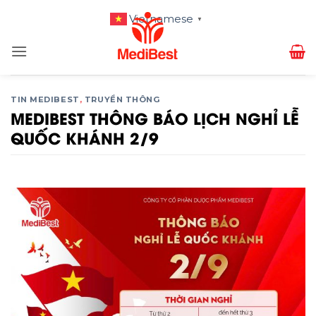
Bỏ
Vietnamese
▼
qua
nội
dung
TIN MEDIBEST
,
TRUYỀN THÔNG
MEDIBEST THÔNG BÁO LỊCH NGHỈ LỄ
QUỐC KHÁNH 2/9