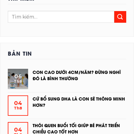
BẢN TIN
CON CAO DƯỚI 4CM/NĂM? ĐỪNG NGHĨ
06
ĐÓ LÀ BÌNH THƯỜNG
Th8
KHÔNG
CÓ
BÌNH
CỨ BỔ SUNG DHA LÀ CON SẼ THÔNG MINH
04
LUẬN
HƠN?
Th8
Ở
KHÔNG
CON
CÓ
CAO
BÌNH
THÓI QUEN BUỔI TỐI GIÚP BÉ PHÁT TRIỂN
04
DƯỚI
LUẬN
CHIỀU CAO TỐT HƠN