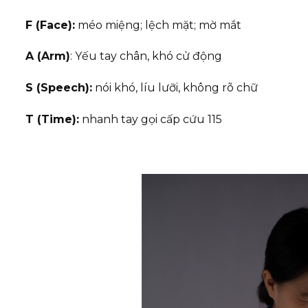
F (Face):
méo miệng; lệch mặt; mờ mắt
A (Arm)
: Yếu tay chân, khó cử động
S (Speech):
nói khó, líu lưỡi, không rõ chữ
T (Time):
nhanh tay gọi cấp cứu 115