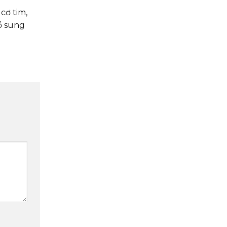
cơ tim,
ổ sung