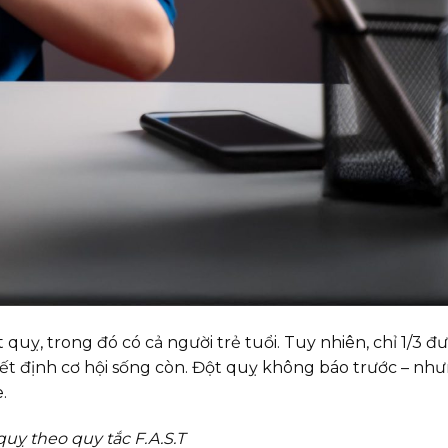
uỵ, trong đó có cả người trẻ tuổi. Tuy nhiên, chỉ 1/3 đ
yết định cơ hội sống còn. Đột quỵ không báo trước – nh
.
uỵ theo quy tắc F.A.S.T