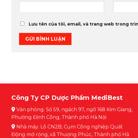
Lưu tên của tôi, email, và trang web trong trìn
Công Ty CP Dược Phẩm MediBest
Văn phòng: Số 59, ngách 97, ngõ 168 Kim Giang,
Phường Định Công, Thành phố Hà Nội
Nhà máy: Lô CN2B, Cụm Công nghiệp Quất
Động mở rộng, xã Thượng Phúc, Thành phố Hà