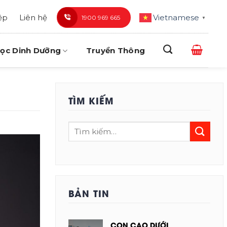
ệp
Liên hệ
Vietnamese
1900 969 665
▼
ọc Dinh Dưỡng
Truyền Thông
TÌM KIẾM
BẢN TIN
CON CAO DƯỚI