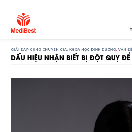
Bỏ
qua
nội
dung
GIẢI ĐÁP CÙNG CHUYÊN GIA
,
KHOA HỌC DINH DƯỠNG
,
VẤN ĐỀ
DẤU HIỆU NHẬN BIẾT BỊ ĐỘT QUỴ Đ