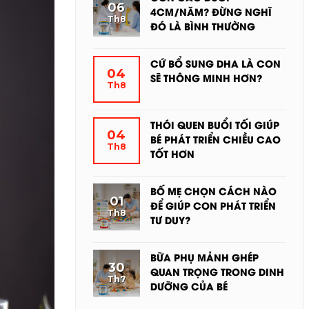
06
4CM/NĂM? ĐỪNG NGHĨ
Th8
ĐÓ LÀ BÌNH THƯỜNG
KHÔNG
CÓ
CỨ BỔ SUNG DHA LÀ CON
BÌNH
04
SẼ THÔNG MINH HƠN?
Th8
LUẬN
KHÔNG
Ở
CÓ
CON
BÌNH
THÓI QUEN BUỔI TỐI GIÚP
CAO
04
LUẬN
BÉ PHÁT TRIỂN CHIỀU CAO
DƯỚI
Th8
Ở
TỐT HƠN
4CM/NĂM?
CỨ
KHÔNG
ĐỪNG
BỔ
CÓ
NGHĨ
BỐ MẸ CHỌN CÁCH NÀO
SUNG
BÌNH
01
ĐÓ
ĐỂ GIÚP CON PHÁT TRIỂN
DHA
Th8
LUẬN
LÀ
TƯ DUY?
LÀ
Ở
BÌNH
KHÔNG
CON
THÓI
THƯỜNG
CÓ
SẼ
BỮA PHỤ MẢNH GHÉP
QUEN
BÌNH
30
THÔNG
QUAN TRỌNG TRONG DINH
BUỔI
Th7
LUẬN
MINH
DƯỠNG CỦA BÉ
TỐI
Ở
HƠN?
GIÚP
KHÔNG