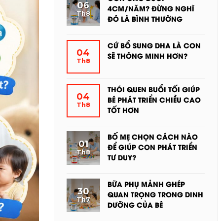
06
4CM/NĂM? ĐỪNG NGHĨ
Th8
ĐÓ LÀ BÌNH THƯỜNG
KHÔNG
CÓ
CỨ BỔ SUNG DHA LÀ CON
BÌNH
04
SẼ THÔNG MINH HƠN?
Th8
LUẬN
KHÔNG
Ở
CÓ
CON
BÌNH
THÓI QUEN BUỔI TỐI GIÚP
CAO
04
LUẬN
BÉ PHÁT TRIỂN CHIỀU CAO
DƯỚI
Th8
Ở
TỐT HƠN
4CM/NĂM?
CỨ
KHÔNG
ĐỪNG
BỔ
CÓ
NGHĨ
BỐ MẸ CHỌN CÁCH NÀO
SUNG
BÌNH
01
ĐÓ
ĐỂ GIÚP CON PHÁT TRIỂN
DHA
Th8
LUẬN
LÀ
TƯ DUY?
LÀ
Ở
BÌNH
KHÔNG
CON
THÓI
THƯỜNG
CÓ
SẼ
BỮA PHỤ MẢNH GHÉP
QUEN
BÌNH
30
THÔNG
QUAN TRỌNG TRONG DINH
BUỔI
Th7
LUẬN
MINH
DƯỠNG CỦA BÉ
TỐI
Ở
HƠN?
GIÚP
KHÔNG