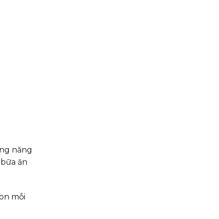
ung năng
 bữa ăn
con mỗi