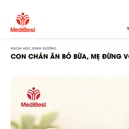
Bỏ
qua
nội
dung
KHOA HỌC DINH DƯỠNG
CON CHÁN ĂN BỎ BỮA, MẸ ĐỪNG V