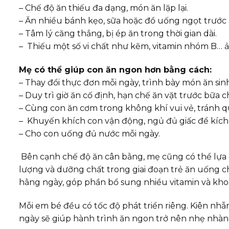
– Chế độ ăn thiếu đa dạng, món ăn lặp lại.
– Ăn nhiều bánh kẹo, sữa hoặc đồ uống ngọt trước
– Tâm lý căng thẳng, bị ép ăn trong thời gian dài.
– Thiếu một số vi chất như kẽm, vitamin nhóm B… ả
Mẹ có thể giúp con ăn ngon hơn bằng cách:
– Thay đổi thực đơn mỗi ngày, trình bày món ăn sin
– Duy trì giờ ăn cố định, hạn chế ăn vặt trước bữa c
– Cùng con ăn cơm trong không khí vui vẻ, tránh q
– Khuyến khích con vận động, ngủ đủ giấc để kích 
– Cho con uống đủ nước mỗi ngày.
Bên cạnh chế độ ăn cân bằng, mẹ cũng có thể lự
lượng và dưỡng chất trong giai đoạn trẻ ăn uống 
hằng ngày, góp phần bổ sung nhiều vitamin và khoá
Mỗi em bé đều có tốc độ phát triển riêng. Kiên nh
ngày sẽ giúp hành trình ăn ngon trở nên nhẹ nhàn