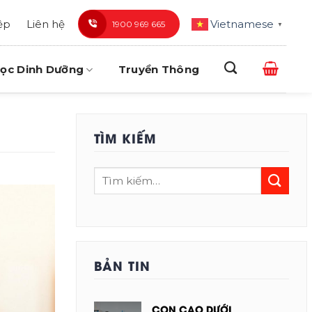
ệp
Liên hệ
Vietnamese
1900 969 665
▼
ọc Dinh Dưỡng
Truyền Thông
TÌM KIẾM
BẢN TIN
CON CAO DƯỚI