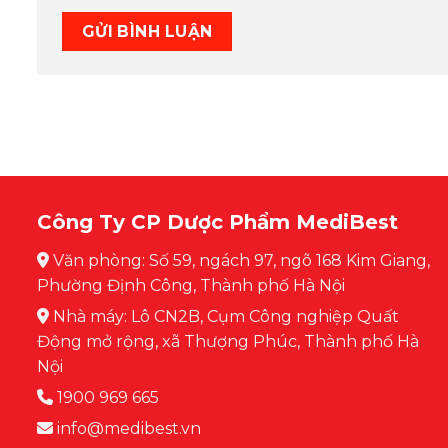
Công Ty CP Dược Phẩm MediBest
Văn phòng: Số 59, ngách 97, ngõ 168 Kim Giang,
Phường Định Công, Thành phố Hà Nội
Nhà máy: Lô CN2B, Cụm Công nghiệp Quất
Động mở rộng, xã Thượng Phúc, Thành phố Hà
Nội
1900 969 665
info@medibest.vn